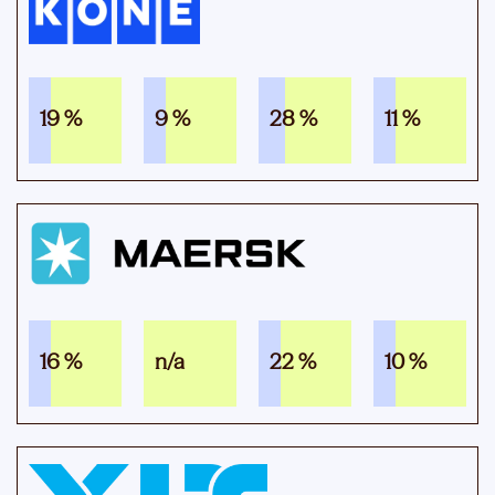
19 %
9 %
28 %
11 %
16 %
n/a
22 %
10 %