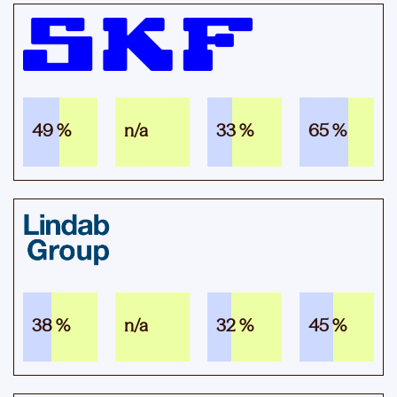
49 %
n/a
33 %
65 %
38 %
n/a
32 %
45 %