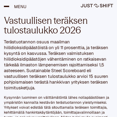
H
MENU
y
p
p
Vastuullisen teräksen
ä
ä
tulostaulukko 2026
s
i
Terästuotannon osuus maailman
s
ä
hiilidioksidipäästöistä on yli 11 prosenttia, ja teräksen
l
kysyntä on kasvussa. Teräksen valmistuksen
t
hiilidioksidipäästöjen vähentäminen on ratkaisevan
ö
tärkeää ilmaston lämpenemisen rajoittamiseksi 1,5
ö
asteeseen. Sustainable Steel Scoreboard eli
n
vastuullisen teräksen tulostaulukko arvioi 15 suuren
pohjoismaisen terästä hankkivan yrityksen teräksen
toimitusketjuja.
Kysynnän luominen on välttämätöntä lähes nollapäästöisen ja
ympäristön kannalta kestävän terästuotannon yleistymiseksi.
Yritykset voivat edistää tätä sitouttamalla teräksen toimittajia,
kehittämällä hankintakäytäntöjään, toimittajavalinnoillaan ja