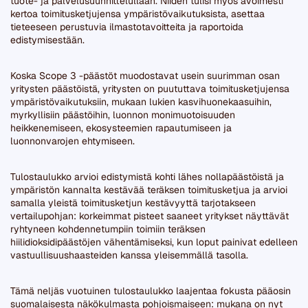
tuote- ja palvelusuunnittelullaan. Niiden tulisi myös avoimesti
kertoa toimitusketjujensa ympäristövaikutuksista, asettaa
tieteeseen perustuvia ilmastotavoitteita ja raportoida
edistymisestään.
Koska Scope 3 -päästöt muodostavat usein suurimman osan
yritysten päästöistä, yritysten on puututtava toimitusketjujensa
ympäristövaikutuksiin, mukaan lukien kasvihuonekaasuihin,
myrkyllisiin päästöihin, luonnon monimuotoisuuden
heikkenemiseen, ekosysteemien rapautumiseen ja
luonnonvarojen ehtymiseen.
Tulostaulukko arvioi edistymistä kohti lähes nollapäästöistä ja
ympäristön kannalta kestävää teräksen toimitusketjua ja arvioi
samalla yleistä toimitusketjun kestävyyttä tarjotakseen
vertailupohjan: korkeimmat pisteet saaneet yritykset näyttävät
ryhtyneen kohdennetumpiin toimiin teräksen
hiilidioksidipäästöjen vähentämiseksi, kun loput painivat edelleen
vastuullisuushaasteiden kanssa yleisemmällä tasolla.
Tämä neljäs vuotuinen tulostaulukko laajentaa fokusta pääosin
suomalaisesta näkökulmasta pohjoismaiseen: mukana on nyt