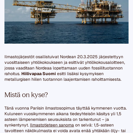
Ilmastojärjestöt osallistuivat Nordean 20.3.2025 järjestettyyn
vuosittaiseen yhtiökokoukseen ja esittivät yhtiökokousaloitteen,
jossa vaaditaan Nordeaa lopettamaan uuden fossiilituotannon
rahoitus.
Hiilivapaa Suomi
esitti lisäksi kysymyksen
metallurgisen hiilen tuotannon laajentamisen rahoittamisesta.
Mistä on kyse?
Tänä vuonna Pariisin ilmastosopimus täyttää kymmenen vuotta.
Kuluneen vuosikymmenen aikana tiedeyhteisön käsitys yli 1,5
asteen lämpenemisen seurauksista on tarkentunut – ja
synkentynyt.
Ilmastotieteen sanoma
on selvä: 1,5-asteen
tavoitteen näkökulmasta ei voida avata enää yhtäkään öljy- tai