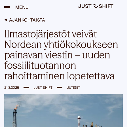
H
MENU
y
p
p
AJANKOHTAISTA
ä
ä
Ilmastojärjestöt veivät
s
i
Nordean yhtiökokoukseen
s
ä
painavan viestin – uuden
l
t
fossiilituotannon
ö
ö
rahoittaminen lopetettava
n
21.3.2025
JUST SHIFT
UUTISET