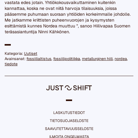
vastata edes jotain. Yhtiökokousvaikuttaminen kuitenkin
kannattaa, koska ne ovat niitä harvoja tilaisuuksia, joissa
pääsemme puhumaan suoraan yhtiöiden korkeimmalle johdolle.
Me jatkamme kriittisten puheenvuorojen ja kysymysten
esittämistä kunnes Nordea muuttuu ”, sanoo Hiilivapaa Suomen
teräsasiantuntija Ninni Kähkönen.
Kategoria:
Uutiset
Avainsanat:
fossiilialtistus
,
fossiilipolitiikka
,
metallurginen hiili
,
nordea
,
tiedote
LASKUTUSTIEDOT
TIETOSUOJASELOSTE
SAAVUTETTAVUUSSELOSTE
ILMOITA ONGELMASTA