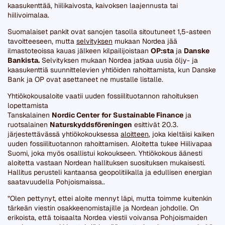
kaasukenttää, hiilikaivosta, kaivoksen laajennusta tai
hiilivoimalaa.
Suomalaiset pankit ovat sanojen tasolla sitoutuneet 1,5-asteen
tavoitteeseen, mutta
selvityksen
mukaan Nordea jää
ilmastoteoissa kauas jälkeen kilpailijoistaan
OP:sta
ja
Danske
Bankista.
Selvityksen mukaan Nordea jatkaa uusia öljy- ja
kaasukenttiä suunnittelevien yhtiöiden rahoittamista, kun Danske
Bank ja OP ovat asettaneet ne mustalle listalle.
Yhtiökokousaloite vaatii uuden fossiilituotannon rahoituksen
lopettamista
Tanskalainen
Nordic Center for Sustainable Finance
ja
ruotsalainen
Naturskyddsföreningen
esittivät 20.3.
järjestettävässä yhtiökokouksessa
aloitteen
, joka kieltäisi kaiken
uuden fossiilituotannon rahoittamisen. Aloitetta tukee Hiilivapaa
Suomi, joka myös osallistui kokoukseen. Yhtiökokous äänesti
aloitetta vastaan Nordean hallituksen suosituksen mukaisesti.
Hallitus perusteli kantaansa geopolitiikalla ja edullisen energian
saatavuudella Pohjoismaissa..
”Olen pettynyt, ettei aloite mennyt läpi, mutta toimme kuitenkin
tärkeän viestin osakkeenomistajille ja Nordean johdolle. On
erikoista, että toisaalta Nordea viestii voivansa Pohjoismaiden