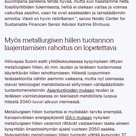
suurimpana pankkina tehdä hyvää, mutta kun haastamme heitä
fossiiliyhtiöiden tukemisesta, heillä ei olekaan valtaa ja voimaa
vaikuttaa asioihin, vaan he ovat asiakkaiden ja lainsäädännön
armoilla. Viesti on hyvin ristiriitainen ”, sanoo Nordic Center for
Sustainable Financen Senior Advisor Katrine Ehnhuus.
Myös metallurgisen hiilen tuotannon
laajentamisen rahoitus on lopetettava
Hiilivapaa Suomi esitti yhtiökokouksessa kysymyksen liittyen
metallurgisen hiilen, eli mm. raudan ja teräksen tuotannossa
käytettävän hiilen rahoittamiseen. Hiilestä luopuminen
terässektorilla nähtiin aiemmin vaikeana, mutta nyt olemassa
olevat teknologiat mahdollistavat siirtymisen vähäpäästöisiin
tuotantomenetelmiin.
Asiantuntijoiden mukaan
raudan ja
teräksen valmistuksessa on teknisesti mahdollista luopua
hiilestä 2040-luvun alkuun mennessä.
Metallurgisen hiilen tuotantoa ei myöskään tarvita enempää.
Kansainvälisen energiajärjestö
IEA:n mukaan
nykyiset
metallurgisen hiilen varannot riittävät vastaamaan raaka-aineen
kysyntään ilmastosiirtymän ajaksi vuoteen 2050 saakka.
Nykyisellään metallurgisen hiilen tuotanto ylittää kysynnän
37