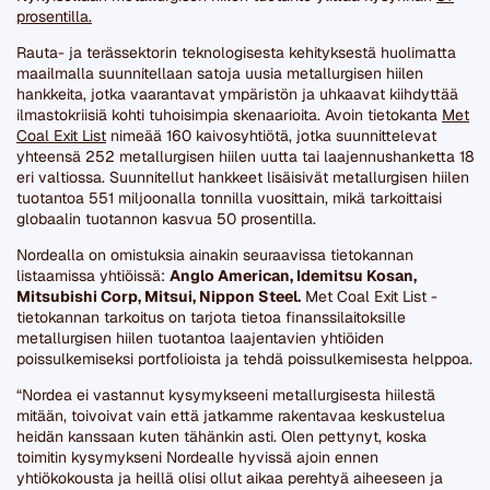
prosentilla.
Rauta- ja terässektorin teknologisesta kehityksestä huolimatta
maailmalla suunnitellaan satoja uusia metallurgisen hiilen
hankkeita, jotka vaarantavat ympäristön ja uhkaavat kiihdyttää
ilmastokriisiä kohti tuhoisimpia skenaarioita. Avoin tietokanta
Met
Coal Exit List
nimeää 160 kaivosyhtiötä, jotka suunnittelevat
yhteensä 252 metallurgisen hiilen uutta tai laajennushanketta 18
eri valtiossa. Suunnitellut hankkeet lisäisivät metallurgisen hiilen
tuotantoa 551 miljoonalla tonnilla vuosittain, mikä tarkoittaisi
globaalin tuotannon kasvua 50 prosentilla.
Nordealla on omistuksia ainakin seuraavissa tietokannan
listaamissa yhtiöissä:
Anglo American, Idemitsu Kosan,
Mitsubishi Corp, Mitsui, Nippon Steel.
Met Coal Exit List -
tietokannan tarkoitus on tarjota tietoa finanssilaitoksille
metallurgisen hiilen tuotantoa laajentavien yhtiöiden
poissulkemiseksi portfolioista ja tehdä poissulkemisesta helppoa.
“Nordea ei vastannut kysymykseeni metallurgisesta hiilestä
mitään, toivoivat vain että jatkamme rakentavaa keskustelua
heidän kanssaan kuten tähänkin asti. Olen pettynyt, koska
toimitin kysymykseni Nordealle hyvissä ajoin ennen
yhtiökokousta ja heillä olisi ollut aikaa perehtyä aiheeseen ja