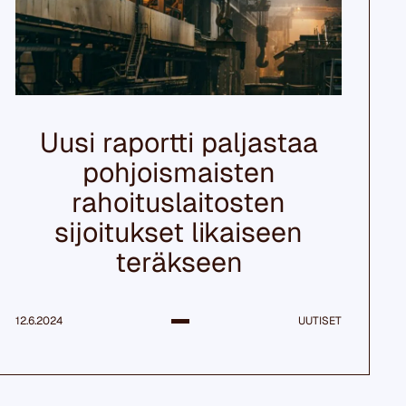
Uusi raportti paljastaa
pohjoismaisten
rahoituslaitosten
sijoitukset likaiseen
teräkseen
12.6.2024
UUTISET