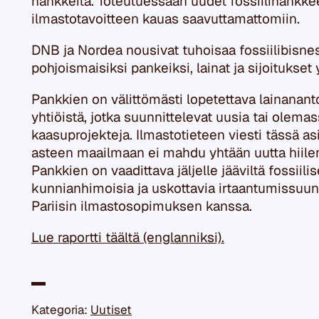
hankkeita. Toteutuessaan uudet fossiilihankke
ilmastotavoitteen kauas saavuttamattomiin.
DNB ja Nordea nousivat tuhoisaa fossiilibisnest
pohjoismaisiksi pankeiksi, lainat ja sijoitukset
Pankkien on välittömästi lopetettava lainananto
yhtiöistä, jotka suunnittelevat uusia tai olemass
kaasuprojekteja. Ilmastotieteen viesti tässä asi
asteen maailmaan ei mahdu yhtään uutta hiilen,
Pankkien on vaadittava jäljelle jääviltä fossiili
kunnianhimoisia ja uskottavia irtaantumissuunn
Pariisin ilmastosopimuksen kanssa.
Lue raportti täältä (englanniksi).
Kategoria:
Uutiset