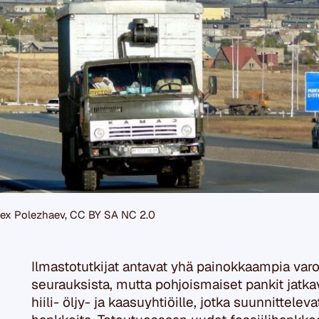
Alex Polezhaev, CC BY SA NC 2.0
Ilmastotutkijat antavat yhä painokkaampia var
seurauksista, mutta pohjoismaiset pankit jatka
hiili- öljy- ja kaasuyhtiöille, jotka suunnittelev