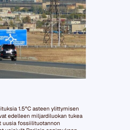
oituksia
1.5°C asteen ylittymisen
vat edelleen miljardiluokan tukea
at uusia fossiilituotannon