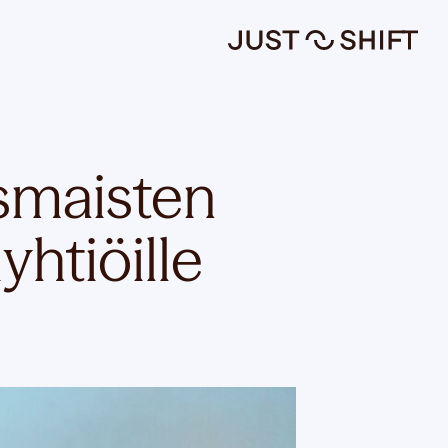
ismaisten
iyhtiöille