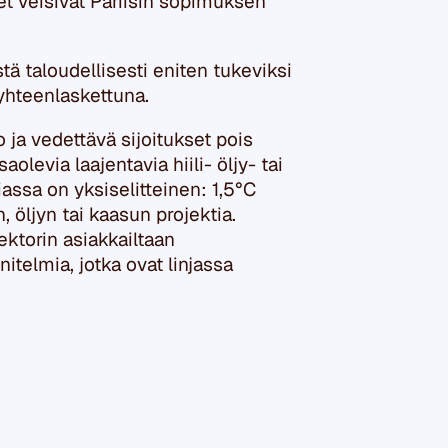
et veisivät Pariisin sopimuksen
ä taloudellisesti eniten tukeviksi
 yhteenlaskettuna.
 ja vedettävä sijoitukset pois
aolevia laajentavia hiili- öljy- tai
assa on yksiselitteinen: 1,5
°C
 öljyn tai kaasun projektia.
sektorin asiakkailtaan
itelmia, jotka ovat linjassa