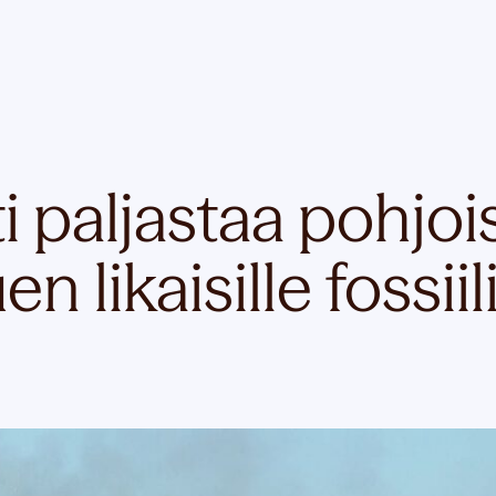
ti paljastaa pohjo
 likaisille fossiil