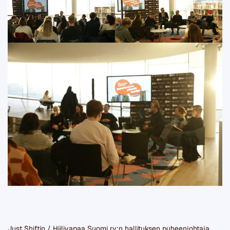
Just Shiftin / Hiilivapaa Suomi ry:n hallituksen puheenjohtaja