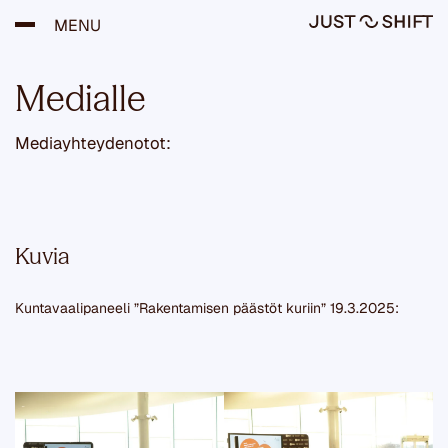
H
MENU
y
p
p
ä
Medialle
ä
s
i
Mediayhteydenotot:
s
ä
l
t
ö
Kuvia
ö
n
Kuntavaalipaneeli ”Rakentamisen päästöt kuriin” 19.3.2025: