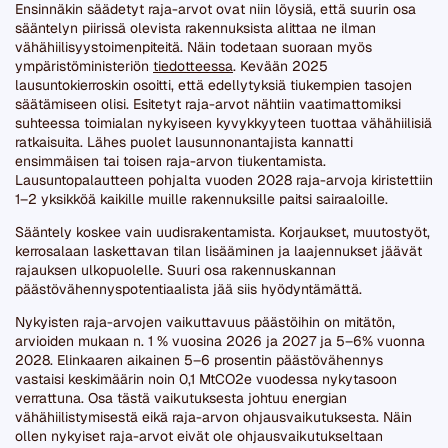
Ensinnäkin säädetyt raja-arvot ovat niin löysiä, että suurin osa
sääntelyn piirissä olevista rakennuksista alittaa ne ilman
vähähiilisyystoimenpiteitä. Näin todetaan suoraan myös
ympäristöministeriön
tiedotteessa
. Kevään 2025
lausuntokierroskin osoitti, että edellytyksiä tiukempien tasojen
säätämiseen olisi. Esitetyt raja-arvot nähtiin vaatimattomiksi
suhteessa toimialan nykyiseen kyvykkyyteen tuottaa vähähiilisiä
ratkaisuita. Lähes puolet lausunnonantajista kannatti
ensimmäisen tai toisen raja-arvon tiukentamista.
Lausuntopalautteen pohjalta vuoden 2028 raja-arvoja kiristettiin
1–2 yksikköä kaikille muille rakennuksille paitsi sairaaloille.
Sääntely koskee vain uudisrakentamista. Korjaukset, muutostyöt,
kerrosalaan laskettavan tilan lisääminen ja laajennukset jäävät
rajauksen ulkopuolelle. Suuri osa rakennuskannan
päästövähennyspotentiaalista jää siis hyödyntämättä.
Nykyisten raja-arvojen vaikuttavuus päästöihin on mitätön,
arvioiden mukaan n. 1 % vuosina 2026 ja 2027 ja 5–6% vuonna
2028. Elinkaaren aikainen 5–6 prosentin päästövähennys
vastaisi keskimäärin noin 0,1 MtCO2e vuodessa nykytasoon
verrattuna. Osa tästä vaikutuksesta johtuu energian
vähähiilistymisestä eikä raja-arvon ohjausvaikutuksesta. Näin
ollen nykyiset raja-arvot eivät ole ohjausvaikutukseltaan