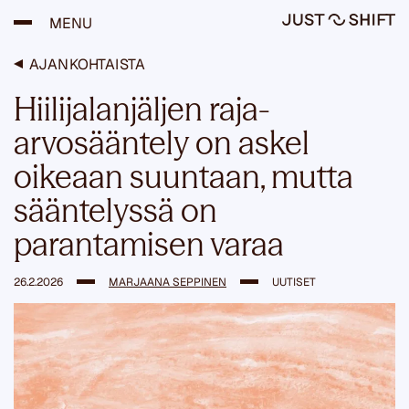
H
MENU
y
p
p
AJANKOHTAISTA
ä
ä
Hiilijalanjäljen raja-
s
i
arvosääntely on askel
s
ä
oikeaan suuntaan, mutta
l
t
sääntelyssä on
ö
ö
parantamisen varaa
n
26.2.2026
MARJAANA SEPPINEN
UUTISET