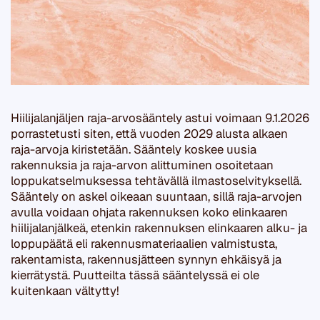
Hiilijalanjäljen raja-arvosääntely astui voimaan 9.1.2026
porrastetusti siten, että vuoden 2029 alusta alkaen
raja-arvoja kiristetään. Sääntely koskee uusia
rakennuksia ja raja-arvon alittuminen osoitetaan
loppukatselmuksessa tehtävällä ilmastoselvityksellä.
Sääntely on askel oikeaan suuntaan, sillä raja-arvojen
avulla voidaan ohjata rakennuksen koko elinkaaren
hiilijalanjälkeä, etenkin rakennuksen elinkaaren alku- ja
loppupäätä eli rakennusmateriaalien valmistusta,
rakentamista, rakennusjätteen synnyn ehkäisyä ja
kierrätystä. Puutteilta tässä sääntelyssä ei ole
kuitenkaan vältytty!