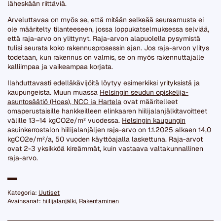
läheskään riittäviä.
Arveluttavaa on myös se, että mitään selkeää seuraamusta ei
ole määritelty tilanteeseen, jossa loppukatselmuksessa selviää,
että raja-arvo on ylittynyt. Raja-arvon alapuolella pysymistä
tulisi seurata koko rakennusprosessin ajan. Jos raja-arvon ylitys
todetaan, kun rakennus on valmis, se on myös rakennuttajalle
kalliimpaa ja vaikeampaa korjata.
Ilahduttavasti edelläkävijöitä löytyy esimerkiksi yrityksistä ja
kaupungeista. Muun muassa
Helsingin seudun opiskelija-
asuntosäätiö (Hoas), NCC ja Hartela
ovat määritelleet
omaperustaisille hankkeilleen elinkaaren hiilijalanjälkitavoitteet
välille 13–14 kgCO2e/m² vuodessa.
Helsingin kaupungin
asuinkerrostalon hiilijalanjäljen raja-arvo on 1.1.2025 alkaen 14,0
kgCO2e/m²/a, 50 vuoden käyttöajalla laskettuna. Raja-arvot
ovat 2-3 yksikköä kireämmät, kuin vastaava valtakunnallinen
raja-arvo.
Kategoria:
Uutiset
Avainsanat:
hiilijalanjälki
,
Rakentaminen