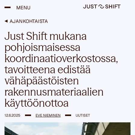
H
MENU
y
p
p
AJANKOHTAISTA
ä
ä
Just Shift mukana
s
i
pohjoismaisessa
s
ä
koordinaatioverkostossa,
l
t
tavoitteena edistää
ö
ö
vähäpäästöisten
n
rakennusmateriaalien
käyttöönottoa
12.6.2025
EVE NIEMINEN
UUTISET