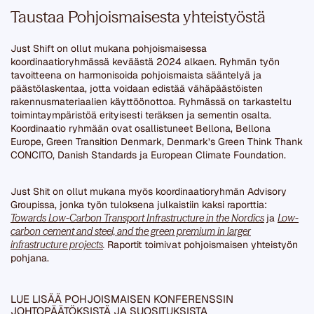
Taustaa Pohjoismaisesta yhteistyöstä
Just Shift on ollut mukana pohjoismaisessa
koordinaatioryhmässä keväästä 2024 alkaen. Ryhmän työn
tavoitteena on harmonisoida pohjoismaista sääntelyä ja
päästölaskentaa, jotta voidaan edistää vähäpäästöisten
rakennusmateriaalien käyttöönottoa. Ryhmässä on tarkasteltu
toimintaympäristöä erityisesti teräksen ja sementin osalta.
Koordinaatio ryhmään ovat osallistuneet Bellona, Bellona
Europe, Green Transition Denmark, Denmark’s Green Think Thank
CONCITO, Danish Standards ja European Climate Foundation.
Just Shit on ollut mukana myös koordinaatioryhmän Advisory
Groupissa, jonka työn tuloksena julkaistiin kaksi raporttia:
Towards Low-Carbon Transport Infrastructure in the Nordics
ja
Low-
carbon cement and steel, and the green premium in larger
infrastructure projects
.
Raportit toimivat pohjoismaisen yhteistyön
pohjana.
LUE LISÄÄ POHJOISMAISEN KONFERENSSIN
JOHTOPÄÄTÖKSISTÄ JA SUOSITUKSISTA