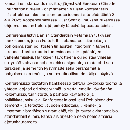
kansallinen standardoimisliitto) järjestivät European Climate
Foundationin tuella Pohjoismaiden välisen konferenssin
infrastruktuurirakentamisen tuotesidonnaisista päästöistä 3.–
4.4.2025 Kööpenhaminassa. Just Shift oli mukana tukemassa
ohjelman suunnittelua, järjestelyitä sekä loppuraportointia.
Konferenssi liittyi Danish Standardsin vetämään tutkivaan
hankkeeseen, jossa kartoitettiin standardointitarpeita ja
pohjoismaisten poliittisten linjausten integroinnin tarpeita
liikenneinfrastruktuurin tuotesidonnaisten päästöjen
vähentämiseksi. Hankkeen tavoitteena oli edistää vihreää
siirtymää vahvistamalla markkinasignaaleja matalahiilisen
teräksen ja sementin kysynnälle sekä parantamalla
pohjoismaisen teräs- ja sementtiteollisuuden kilpailukykyä.
Konferensissa testattiin hankkeessa tehtyjä löydöksiä tuomalla
yhteen laajasti eri sidosryhmiä ja vertailemalla käytännön
kokemuksia, tunnistettuja parhaita käytäntöjä ja
politiikkasuosituksia. Konferenssiin osallistui Pohjoismaiden
sementti- ja terästeollisuuden edustajia, liikenne- ja
ilmastoministeriöiden virkamiehiä, tie- ja rautatieviranomaisia,
standardointielimiä, kansalaisjärjestöjä sekä pohjoismaisia
ajatushautomoita.